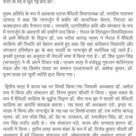
सत्ता के मद में भूल गई बाप को :
मुख्य अतिथि के रूप में अवकाश प्राप्त मैथिली विभागाध्यक्ष डॉ. जगदीश नारायण
प्रसाद ने कहा कि नागार्जुन में कबीर की सामाजिक चेतना, निराला का
फक्कड़पन और पैनापन पाया। जनकवि, प्रगतिशील कवि और व्यंगकार के रूप
में नागार्जुन के अवदानों को उन्होंने याद किया। नेपाल के त्रिभूवन विश्वविद्यालय
से आये मैथिली के विद्वान डॉ. राम भरोस कापड़ भ्रमर ने नेपाल में मैथिली
साहित्य की स्थिति को बेहतर बताते हुए कहा कि वहां कविकार विद्यापति और
व्यंगकार हरिमोहन झा के बाद यात्री या नागार्जून ही सर्वाधिक पढ़े जाते हैं।
इनकी पुस्तक का अनुवाद भी नेपाली भाषा में किया गया है। डॉ. शिव पूजन सिंह
(भागलपुर) ने भी अपने विचार रखे। प्रथम सत्र में वयोवृद्ध गुरूजन शालिग्राम
मंडल और नंद किशोर यादव का सम्मान प्रधानाचार्य डॉ. अशोक कुमार, डॉ.
पूनम यादव एवं जुली ज्योति द्वारा किया गया।
द्वितीय सत्र में काव्य पक्ष पर विमर्श किया गया जिसकी अध्यक्षता डॉ. अमोल
राय ने किया और संचालन डॉ. विनय कुमार चौधरी ने किया। मुख्य वक्ता के
रूप में मैथिली साहित्य के मू‌र्द्धन्य विद्वान डॉ. भीम नाथ झा ने यात्री को मैथिली
साहित्य का क्रांति संवाहक बताया। गद्य सत्र की अध्यक्षता प्रो. इन्द्र ना.
यादव ने किया और नागार्जून के गद्य पक्ष पर विमर्श-वाक्ता डॉ. राम भरोस कापड़
भ्रमर, डॉ. राम नरेश सिंह, डॉ. देव ना. पासवान, डॉ. रामजीवन सिंह, डॉ. राजा
राम सिंह राठौर आदि थे। मंच संचालन प्रो. रूपम और धन्यवाद ज्ञापन डॉ.
भारती ने किया। तृतीय सत्र काव्य संज्ञा के रूप में डॉ. विनोद कुमार चौधरी की
अध्यक्षता में हुई जिसका संचालन प्रो. ओमप्रकाश और धन्यवाद ज्ञापन डॉ.