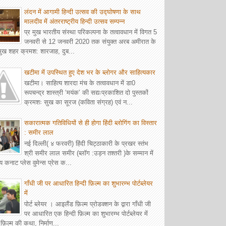
लंदन में आगामी हिन्दी उत्सव की उद्घोषणा के साथ
मालदीव में अंतरराष्ट्रीय हिन्दी उत्सव सम्पन्न
प्र मुख भारतीय संस्था परिकल्पना के तत्वावधान में विगत 5
जनवरी से 12 जनवरी 2020 तक संयुक्त अरब अमीरात के
रमुख शहर क्रमश: शारजाह, दुब...
खटीमा में उपस्थित हुए देश भर के ब्लोगर और साहित्यकार
खटीमा। साहित्य शारदा मंच के तत्वावधान में डा0
रूपचन्द्र शास्त्री ‘मयंक’ की सद्यःप्रकाशित दो पुस्तकों
क्रमशः सुख का सूरज (कविता संग्रह) एवं न...
सकारात्मक गतिविधियों से ही होगा हिंदी ब्लोगिंग का विस्तार
: समीर लाल
नई दिल्ली( ४ फरवरी) हिंदी चिट्ठाकारी के प्रखर स्तंभ
श्री समीर लाल समीर (ब्लॉग :उड़न तश्तरी )के सम्मान में
य कनाट प्लेस वुमेन्स प्रेस क...
गाँधी जी पर आधारित हिन्दी फ़िल्म का शुभारम्भ पोर्टब्लेयर
में
पोर्ट ब्लेयर । आइलैंड फ़िल्म प्रोडक्शन के द्वारा गाँधी जी
पर आधारित एक हिन्दी फ़िल्म का शुभारम्भ पोर्टब्लेयर में
़िल्म की कथा, निर्माण...