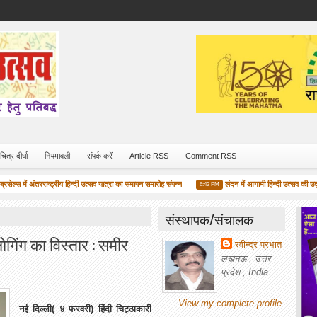
चित्र दीर्घा
नियमावली
संपर्क करें
Article RSS
Comment RSS
ल्स में अंतरराष्ट्रीय हिन्दी उत्सव यात्रा का समापन समारोह संपन्न
लंदन में आगामी हिन्दी उत्सव की उद्घोषणा
6:43 PM
संस्थापक/संचालक
लोगिंग का विस्तार : समीर
रवीन्द्र प्रभात
लखनऊ , उत्तर
प्रदेश , India
View my complete profile
नई दिल्ली( ४ फरवरी) हिंदी चिट्ठाकारी