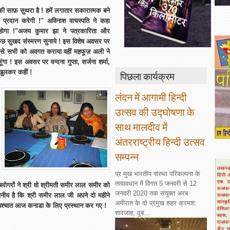
काफी साफ़ सुथरा है ! हमें लगातार सकारात्मक बने
चाई प्रदान करेगी !" अविनाश वाचस्पति ने कहा
म होगा !"अजय कुमार झा ने पत्रकारिता और
कुछ सुखद संस्मरण सुनाये ! इस विशेष अवसर पर
ओं से सभी को अवगत कराया वहीं महफूज़ अली ने
ंगा ! इस अवसर पर वन्दना गुप्ता, सर्जना शर्मा,
ं खुलकर कहीं !
पिछला कार्यक्रम
लंदन में आगामी हिन्दी
उत्सव की उद्घोषणा के
साथ मालदीव में
अंतरराष्ट्रीय हिन्दी उत्सव
सम्पन्न
प्र मुख भारतीय संस्था परिकल्पना के
तत्वावधान में विगत 5 जनवरी से 12
ब्लोगरों ने श्री वो श्रीमती समीर लाल समीर को
जनवरी 2020 तक संयुक्त अरब
खनीय है कि श्री समीर लाल जी अपने दो महीने
अमीरात के दो प्रमुख शहर क्रमश:
 पश्चात आज कनाडा के लिए प्रस्थान कर गए !
शारजाह, दुब...