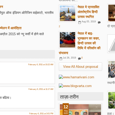
परिकल्पना की...
ेलन
नेपाल मे प्रस्तावित
अंतर्राष्ट्रीय हिन्दी
 पीपुल ऑफ इंडियन ओरिजिन वाईकाटो, भारतीय
उत्सव स्थगित
Aug 05, 2019
दो प्
2
सम्मेलन में आमंत्रित
नेपाल में बाढ़-
प्रैल 2015 को न्यू जर्सी में होने वाले
भूस्खलन का कहर,
हिन्दी उत्सव की
तिथि में परिवर्तन की
संभावना
Jul 26, 2019
0
February 6, 2011 at 10:22 AM
View All About proposal
स्थानी
February 6, 2011 at 11:17 AM
ताज़ा-तरीन
त बढिया।
12
Aug
हुआ। फ
2025
February 6, 2011 at 3:01 PM