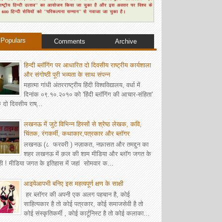
Populars
Comments
Archive
हिन्दी ब्लॉगिंग पर आधारित दो दिवसीय राष्ट्रीय कार्यशाला
और संगोष्ठी पूरी भव्यता के साथ संपन्न
महात्मा गांधी अंतरराष्ट्रीय हिंदी विश्वविद्यालय, वर्धा में
दिनांक ०९.१०.२०१० को 'हिंदी ब्लॉगिंग की आचार-संहिता'
 दो दिवसीय राष्...
लखनऊ में जुटे विभिन्न हिस्सों से श्रेष्ठ लेखक, कवि,
चिंतक, रंगकर्मी, कथाकार,पत्रकार और ब्‍लॉगर
लखनऊ (८ फरवरी ) नज़ाकत, नफ़ासत और तमद्दुन का
शहर लखनऊ में क़ल की शाम मीडिया और ब्लॉग जगत के
ही ! मीडिया जगत के इतिहास में जहां सोमवार क...
आइयेआपभी बनिए इस महत्वपूर्ण क्षण के साक्षी
हर ब्लॉगर की अपनी एक अलग पहचान है, कोई
साहित्यकार है तो कोई पत्रकार, कोई समाजसेवी है तो
कोई संस्कृतिकर्मी , कोई कार्टूनिस्ट है तो कोई कलाका...