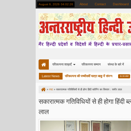
About
Contact
Dashboard
August 6, 2026
04:02:27
परिकल्पना शाख़ाएँ
परिकल्पना सम्मान
संस्था के बारे में
 में अंतरराष्ट्रीय हिन्दी समारोह संपन्न
Latest News
परिकल्पना की पच्चीसवीं यात्रा बाकू में संपन्न
ब्रसे
12:27 PM
11:16 AM
»
रपट
»
सकारात्मक गतिविधियों से ही होगा हिंदी ब्लोगिंग का विस्तार : समीर लाल
सकारात्मक गतिविधियों से ही होगा हिंदी ब्
लाल