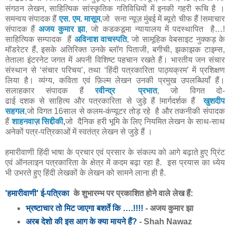
संगठन लेखन, साहित्यिक सांस्कृतिक गतिविधियों में इनकी गहरी रूचि है ।
समन्वय संपादक हैं
एस. एम. मासूम
,जो सना न्यूज़ मुंबई में ब्यूरो चीफ हैं !समाचार
संपादक हैं
अजय कुमार झा
, जो कडकडूमा न्यायालय में पदस्थापित है…!
साहित्यिक सम्पादक हैं
अविनाश वाचस्पति
, जो सामूहिक वेबसाइट नुक्‍कड़ के
मॉडरेटर हैं, इसके अतिरिक्‍त उनके ब्‍लॉग पिताजी, बगीची, झकाझक टाइम्‍स,
तेताला इंटरनेट जगत में अपनी विशिष्‍ट पहचान रखते हैं। भारतीय जन संचार
संस्थान से ‘संचार परिचय’, तथा ‘हिंदी पत्रकारिता पाठ्यक्रम’ में प्रशिक्षण
लिया है। व्यंग्य, कविता एवं फ़िल्म लेखन उनकी प्रमुख उपलब्धियाँ हैं।
सलाहकार संपादक हैं
रवीन्द्र प्रभात
, जो विगत दो-
ढाई दशक से साहित्य और पत्रकारिता से जुड़े हैं !मार्गदर्शक हैं
खुशदीप
सहगल
,जो विगत 16साल से कलम-कंप्यूटर तोड़ रहे है और तकनीकी संपादक
हैं
शाहनवाज़ सिद्दीकी
,
जो दैनिक हरी भूमि के लिए नियमित लेखन के साथ-साथ
अनेकों पत्र-पत्रिकाओं में स्वतंत्र लेखन से जुड़े हैं ।
हमारीवाणी हिंदी भाषा के प्रचार एवं प्रसार के संकल्प को आगे बढ़ाते हुए प्रिंट
एवं ऑनलाइन पत्रकारिता के क्षेत्र में कदम बढ़ा रहा है. इस प्रयास का ध्येय
भी उभरते हुए हिंदी लेखकों के लेखन को सामने लाना ही है.
'हमारीवाणी' ई-पत्रिका
के शुभारम्भ पर प्रकाशित होने वाले लेख हैं:
भ्रष्टाचार तो मिट जाएगा बशर्ते कि ….!!!!
- अजय कुमार झा
अरब देशो की इस आग के क्या मायने हैं?
- Shah Nawaz