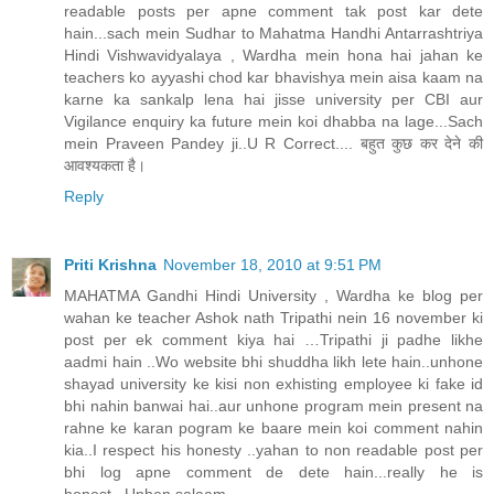
readable posts per apne comment tak post kar dete
hain...sach mein Sudhar to Mahatma Handhi Antarrashtriya
Hindi Vishwavidyalaya , Wardha mein hona hai jahan ke
teachers ko ayyashi chod kar bhavishya mein aisa kaam na
karne ka sankalp lena hai jisse university per CBI aur
Vigilance enquiry ka future mein koi dhabba na lage...Sach
mein Praveen Pandey ji..U R Correct.... बहुत कुछ कर देने की
आवश्यकता है।
Reply
Priti Krishna
November 18, 2010 at 9:51 PM
MAHATMA Gandhi Hindi University , Wardha ke blog per
wahan ke teacher Ashok nath Tripathi nein 16 november ki
post per ek comment kiya hai …Tripathi ji padhe likhe
aadmi hain ..Wo website bhi shuddha likh lete hain..unhone
shayad university ke kisi non exhisting employee ki fake id
bhi nahin banwai hai..aur unhone program mein present na
rahne ke karan pogram ke baare mein koi comment nahin
kia..I respect his honesty ..yahan to non readable post per
bhi log apne comment de dete hain...really he is