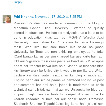
Reply
Priti Krishna
November 17, 2010 at 5:25 PM
Praveen Pandey has made a comment on the blog of
Mahatma Gandhi Hindi University , Wardha on quality
control in education...He has correctly said that a lot is to be
done in education khas taur per MGAHV, Wardha Jaisi
University mein Jahan ka Publication Incharge Devnagri
mein 'Web site' tak sahi nahin likh sakta hai..jahan
University ke Teachers non exhisting employees ke fake
ICard banwa kar us per sim khareed kar use karte hain aur
CBI aur Vigilance mein case jaane ke baad us SIM ko apne
naam per transfer karwa lete hain...Jahan ke teachers bina
kisi literary work ke University ki web site per literary Writer
declare kar diye jaate hain..Jahan ke blog ki moderator
English padh aur likh na paane ke bawzood english ke post
per comment kar deti hain...jahan ki moderator ko basic
technical samajh tak nahi hai aur wo University ke blog per
jo post bhejti hain wo fonts ki compatibility na hone ke
kaaran readable hi nain hai aur sabse bada Ttamasha
Siddharth Shankar Tripathi Jaise log karte hain jo aisi non