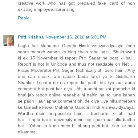
creative work..who has got prepared fake icard of non
existing employee..surprising
Reply
Priti Krishna
November 16, 2010 at 6:01 PM
Lagta hai Mahatma Gandhi Hindi Vishwavidyalaya men
saare moorkh wahan ka blog chala rahe hain . Shukrawari
ki ek 15 November ki report Priti Sagar ne post ki hai .
Report is not in Unicode and thus not readable on Net …
Fraud Moderator Priti Sagar Technically bhi zero hain . Any
one can check…aur sabse bada turra ye ki Siddharth
Shankar Tripathi ne us report ko padh bhi liya aur apna
comment bhi post kar diya…Ab tripathi se koi poonche ki
bhai jab report online readable hi nahin hai to tune kahan
se padh li aur apna comment bhi de diya…ye nikammepan
ke tamashe kewal Mahatma Gandhi Hindi Vishwavidyalaya,
Wardha mein hi possible hain…. Besharmi ki bhi had
hai….Lagta hai is university mein har shakh par ullu baitha
hai….Yahan to kuen mein hi bhang padi hai…sab ke sab
nikamme…