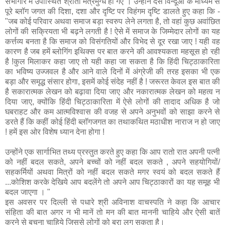
सभागार में उपास्थित श्रोता मंत्रमुग्ध हो गए । उन्होंने दस विन्दूओं के माध्यम से
पूरे ब्लॉग जगत की दिशा, दशा और दृष्टि पर विहंगम दृष्टि डालते हुए कहा कि -
"जब कोई परिवार अथवा समाज बड़ा स्वरुप लेने लगता है, तो वहां कुछ अवांछित
लोगों की सक्रियता भी बढ़ने लगती है ! ऐसे में समाज के जिम्मेदार लोगों का यह
कर्त्तव्य बनता है कि समाज को विसंगतियों और विभेद से दूर रखा जाए ! यही वह
कारण है जब हमें ब्लोगिंग इथिक्स पर बात करने की आवश्यकता महसूस हो रही
है !कुल मिलाकर कहा जाए तो यही कहा जा सकता है कि हिंदी चिट्ठाकारिता
का भविष्य उज्जवल है और आने वाले दिनों में अंग्रेजी की तरह इसका भी एक
बड़ा और समृद्ध संसार होगा, इसमें कोई संदेह नहीं है ! जरूरत केवल इस बात की
है सकारात्मक लेखन को बढ़ावा दिया जाए और नकारात्मक लेखन को महत्व न
दिया जाए, क्योंकि हिंदी चिट्ठाकारिता में ऐसे लोगों की तादाद अधिक है जो
घबराहट और कम आत्मविश्वास की वजह से अपने अनुभवों को साझा करने से
डरते हैं कि कहीं कोई हिंदी ब्लॉगजगत का तथाकथित मठाधीश नाराज न हो जाए
! हमें इस ओर विशेष ध्यान देना होगा !
उन्होंने एक सार्गाभित तथ्य प्रस्तुत करते हुए कहा कि आप रातो रात अपनी पत्नी
को नहीं बदल सकते, अपने बच्चों को नहीं बदल सकते , अपने सहयोगियों/
सहकर्मियों अथवा मित्रों को नहीं बदल सकते मगर स्वयं को बदल सकते हैं
...कोशिश करके देखिये आप बदलेंगे तो अपने आप चिट्ठाकारों का यह समूह भी
बदल जाएगा । "
इस अवसर पर दिल्ली से पधारे श्री अविनाश वाचस्पति ने कहा कि आचार
संहिता की बात अगर न भी मानें तो मन की बात माननी चाहिये और ऐसी बातें
करने से बचना चाहिये जिससे लोगों को बुरा लग सकता है।