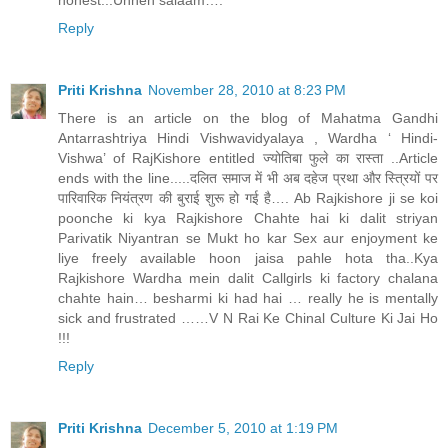
honest...Unhen salaam….
Reply
Priti Krishna
November 28, 2010 at 8:23 PM
There is an article on the blog of Mahatma Gandhi
Antarrashtriya Hindi Vishwavidyalaya , Wardha ‘ Hindi-
Vishwa’ of RajKishore entitled ज्योतिबा फुले का रास्ता ..Article
ends with the line.....दलित समाज में भी अब दहेज प्रथा और स्त्रियों पर
पारिवारिक नियंत्रण की बुराई शुरू हो गई है…. Ab Rajkishore ji se koi
poonche ki kya Rajkishore Chahte hai ki dalit striyan
Parivatik Niyantran se Mukt ho kar Sex aur enjoyment ke
liye freely available hoon jaisa pahle hota tha..Kya
Rajkishore Wardha mein dalit Callgirls ki factory chalana
chahte hain… besharmi ki had hai … really he is mentally
sick and frustrated ……V N Rai Ke Chinal Culture Ki Jai Ho
!!!
Reply
Priti Krishna
December 5, 2010 at 1:19 PM