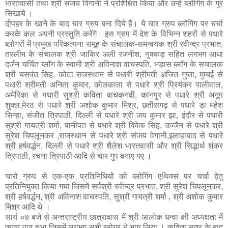
भारतवासी तथा श्री संजय विगानी ने प्रशिक्षित किया और उन्हें ब्लोगिंग के गुर
सिखाये ।
दोपहर के खाने के बाद चार ग्रुप बना दिये हैं। ये चार ग्रुप ब्लॉगिंग पर चर्चा
करके कल अपनी प्रस्तुति करेंगे। इस ग्रुप में
देश के विभिन्न शहरों से पधारे
ब्लोगरों में प्रमुख परिकल्पना समूह के संचालक-समन्वयक श्री रवीन्द्र प्रभात,
तस्लीम के संचालक श्री जाकिर अली रजनीश, नुक्कड़ सहित लगभग आधा
दर्जन चर्चित ब्लॉग के स्वामी श्री अविनाश वाचस्पति, भड़ास ब्लॉग के सचालक
श्री यसवंत सिंह, कोटा राजस्थान से पधारी श्रीमती अजित गुप्ता, मुम्बई से
पधारी श्रीमती अनिता कुमार, कोलकाता से पधारे श्री प्रियंकर पालीवाल,
अमेरिका से पधारी सुश्री कविता वाचकनवी, कानपुर से पधारे श्री अनूप
शुक्ल,मेरठ से पधारे श्री अशोक कुमार मिश्र, छतीसगढ़ से पधारे डा महेश
सिन्हा, संजीत त्रिपाठी, दिल्ली से पधारे श्री जय कुमार झा, इंदौर से पधारी
सुश्री गायत्री शर्मा, पानीपत से पधारे श्री विवेक सिंह, उज्जैन से पधारे श्री
सुरेश चिपलूनकर ,राजस्थान से पधारे श्री संजय वेगानी,इलाहाबाद से पधारे
श्री हर्षवर्द्धन, दिल्ली से पधारे श्री शैलेश भारतवासी और श्री सिद्धार्थ शंकर
त्रिपाठी, रचना त्रिपाठी आदि से चार गुप बनाए गए ।
चारो ग्रुप से एक-एक प्रतिनिधियों को ब्लोगिंग एथिक्स पर चर्चा हेतु
प्रतिनियुक्त किया गया जिसमें सर्वश्री रवीन्द्र प्रभात, श्री सुरेश चिपलूनकर,
श्री हर्षवर्द्धन, श्री अविनाश वाचस्पति, सुश्री गायत्री शर्मा , श्री अशोक कुमार
मिश्र आदि थे ।
सायं ०७ बजे से अन्तराष्ट्रीय छात्रावास में श्री आलोक धन्वा की अध्यक्षता में
काव्य पाठ हुआ जिसमें लगभग सभी ब्लोगर ने भाग लिया । कविता सत्र के बाद