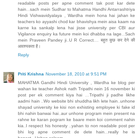
readable posts per apne comment tak post kar dete
hain...sach mein Sudhar to Mahatma Handhi Antarrashtriya
Hindi Vishwavidyalaya , Wardha mein hona hai jahan ke
teachers ko ayyashi chod kar bhavishya mein aisa kaam na
karne ka sankalp lena hai jisse university per CBI aur
Vigilance enquiry ka future mein koi dhabba na lage...Sach
mein Praveen Pandey ji..U R Correct.... बहुत कुछ कर देने की
आवश्यकता है।
Reply
Priti Krishna
November 18, 2010 at 9:51 PM
MAHATMA Gandhi Hindi University , Wardha ke blog per
wahan ke teacher Ashok nath Tripathi nein 16 november ki
post per ek comment kiya hai …Tripathi ji padhe likhe
aadmi hain ..Wo website bhi shuddha likh lete hain..unhone
shayad university ke kisi non exhisting employee ki fake id
bhi nahin banwai hai..aur unhone program mein present na
rahne ke karan pogram ke baare mein koi comment nahin
kia..I respect his honesty ..yahan to non readable post per
bhi log apne comment de dete hain...really he is