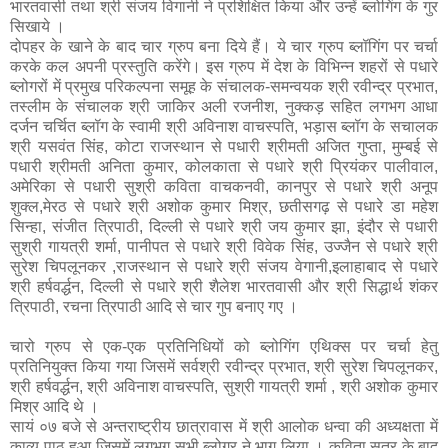
भारतवासी तथा श्री संजय विगानी ने प्रशिक्षित किया और उन्हें ब्लोगिंग के गुर
सिखाये ।
दोपहर के खाने के बाद चार ग्रुप बना दिये हैं। ये चार ग्रुप ब्लॉगिंग पर चर्चा
करके कल अपनी प्रस्तुति करेंगे। इस ग्रुप में
देश के विभिन्न शहरों से पधारे
ब्लोगरों में प्रमुख परिकल्पना समूह के संचालक-समन्वयक श्री रवीन्द्र प्रभात,
तस्लीम के संचालक श्री जाकिर अली रजनीश, नुक्कड़ सहित लगभग आधा
दर्जन चर्चित ब्लॉग के स्वामी श्री अविनाश वाचस्पति, भड़ास ब्लॉग के सचालक
श्री यसवंत सिंह, कोटा राजस्थान से पधारी श्रीमती अजित गुप्ता, मुम्बई से
पधारी श्रीमती अनिता कुमार, कोलकाता से पधारे श्री प्रियंकर पालीवाल,
अमेरिका से पधारी सुश्री कविता वाचकनवी, कानपुर से पधारे श्री अनूप
शुक्ल,मेरठ से पधारे श्री अशोक कुमार मिश्र, छतीसगढ़ से पधारे डा महेश
सिन्हा, संजीत त्रिपाठी, दिल्ली से पधारे श्री जय कुमार झा, इंदौर से पधारी
सुश्री गायत्री शर्मा, पानीपत से पधारे श्री विवेक सिंह, उज्जैन से पधारे श्री
सुरेश चिपलूनकर ,राजस्थान से पधारे श्री संजय वेगानी,इलाहाबाद से पधारे
श्री हर्षवर्द्धन, दिल्ली से पधारे श्री शैलेश भारतवासी और श्री सिद्धार्थ शंकर
त्रिपाठी, रचना त्रिपाठी आदि से चार गुप बनाए गए ।
चारो ग्रुप से एक-एक प्रतिनिधियों को ब्लोगिंग एथिक्स पर चर्चा हेतु
प्रतिनियुक्त किया गया जिसमें सर्वश्री रवीन्द्र प्रभात, श्री सुरेश चिपलूनकर,
श्री हर्षवर्द्धन, श्री अविनाश वाचस्पति, सुश्री गायत्री शर्मा , श्री अशोक कुमार
मिश्र आदि थे ।
सायं ०७ बजे से अन्तराष्ट्रीय छात्रावास में श्री आलोक धन्वा की अध्यक्षता में
काव्य पाठ हुआ जिसमें लगभग सभी ब्लोगर ने भाग लिया । कविता सत्र के बाद