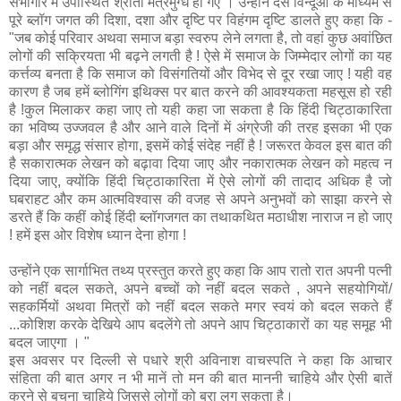
सभागार में उपास्थित श्रोता मंत्रमुग्ध हो गए । उन्होंने दस विन्दूओं के माध्यम से
पूरे ब्लॉग जगत की दिशा, दशा और दृष्टि पर विहंगम दृष्टि डालते हुए कहा कि -
"जब कोई परिवार अथवा समाज बड़ा स्वरुप लेने लगता है, तो वहां कुछ अवांछित
लोगों की सक्रियता भी बढ़ने लगती है ! ऐसे में समाज के जिम्मेदार लोगों का यह
कर्त्तव्य बनता है कि समाज को विसंगतियों और विभेद से दूर रखा जाए ! यही वह
कारण है जब हमें ब्लोगिंग इथिक्स पर बात करने की आवश्यकता महसूस हो रही
है !कुल मिलाकर कहा जाए तो यही कहा जा सकता है कि हिंदी चिट्ठाकारिता
का भविष्य उज्जवल है और आने वाले दिनों में अंग्रेजी की तरह इसका भी एक
बड़ा और समृद्ध संसार होगा, इसमें कोई संदेह नहीं है ! जरूरत केवल इस बात की
है सकारात्मक लेखन को बढ़ावा दिया जाए और नकारात्मक लेखन को महत्व न
दिया जाए, क्योंकि हिंदी चिट्ठाकारिता में ऐसे लोगों की तादाद अधिक है जो
घबराहट और कम आत्मविश्वास की वजह से अपने अनुभवों को साझा करने से
डरते हैं कि कहीं कोई हिंदी ब्लॉगजगत का तथाकथित मठाधीश नाराज न हो जाए
! हमें इस ओर विशेष ध्यान देना होगा !
उन्होंने एक सार्गाभित तथ्य प्रस्तुत करते हुए कहा कि आप रातो रात अपनी पत्नी
को नहीं बदल सकते, अपने बच्चों को नहीं बदल सकते , अपने सहयोगियों/
सहकर्मियों अथवा मित्रों को नहीं बदल सकते मगर स्वयं को बदल सकते हैं
...कोशिश करके देखिये आप बदलेंगे तो अपने आप चिट्ठाकारों का यह समूह भी
बदल जाएगा । "
इस अवसर पर दिल्ली से पधारे श्री अविनाश वाचस्पति ने कहा कि आचार
संहिता की बात अगर न भी मानें तो मन की बात माननी चाहिये और ऐसी बातें
करने से बचना चाहिये जिससे लोगों को बुरा लग सकता है।