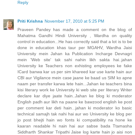
Reply
Priti Krishna
November 17, 2010 at 5:25 PM
Praveen Pandey has made a comment on the blog of
Mahatma Gandhi Hindi University , Wardha on quality
control in education...He has correctly said that a lot is to be
done in education khas taur per MGAHV, Wardha Jaisi
University mein Jahan ka Publication Incharge Devnagri
mein 'Web site' tak sahi nahin likh sakta hai..jahan
University ke Teachers non exhisting employees ke fake
ICard banwa kar us per sim khareed kar use karte hain aur
CBI aur Vigilance mein case jaane ke baad us SIM ko apne
naam per transfer karwa lete hain...Jahan ke teachers bina
kisi literary work ke University ki web site per literary Writer
declare kar diye jaate hain..Jahan ke blog ki moderator
English padh aur likh na paane ke bawzood english ke post
per comment kar deti hain...jahan ki moderator ko basic
technical samajh tak nahi hai aur wo University ke blog per
jo post bhejti hain wo fonts ki compatibility na hone ke
kaaran readable hi nain hai aur sabse bada Ttamasha
Siddharth Shankar Tripathi Jaise log karte hain jo aisi non