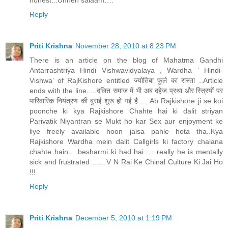
honest...Unhen salaam….
Reply
Priti Krishna
November 28, 2010 at 8:23 PM
There is an article on the blog of Mahatma Gandhi
Antarrashtriya Hindi Vishwavidyalaya , Wardha ‘ Hindi-
Vishwa’ of RajKishore entitled ज्योतिबा फुले का रास्ता ..Article
ends with the line.....दलित समाज में भी अब दहेज प्रथा और स्त्रियों पर
पारिवारिक नियंत्रण की बुराई शुरू हो गई है…. Ab Rajkishore ji se koi
poonche ki kya Rajkishore Chahte hai ki dalit striyan
Parivatik Niyantran se Mukt ho kar Sex aur enjoyment ke
liye freely available hoon jaisa pahle hota tha..Kya
Rajkishore Wardha mein dalit Callgirls ki factory chalana
chahte hain… besharmi ki had hai … really he is mentally
sick and frustrated ……V N Rai Ke Chinal Culture Ki Jai Ho
!!!
Reply
Priti Krishna
December 5, 2010 at 1:19 PM