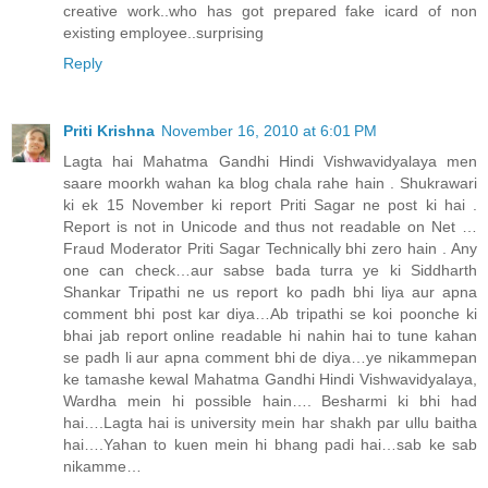
creative work..who has got prepared fake icard of non
existing employee..surprising
Reply
Priti Krishna
November 16, 2010 at 6:01 PM
Lagta hai Mahatma Gandhi Hindi Vishwavidyalaya men
saare moorkh wahan ka blog chala rahe hain . Shukrawari
ki ek 15 November ki report Priti Sagar ne post ki hai .
Report is not in Unicode and thus not readable on Net …
Fraud Moderator Priti Sagar Technically bhi zero hain . Any
one can check…aur sabse bada turra ye ki Siddharth
Shankar Tripathi ne us report ko padh bhi liya aur apna
comment bhi post kar diya…Ab tripathi se koi poonche ki
bhai jab report online readable hi nahin hai to tune kahan
se padh li aur apna comment bhi de diya…ye nikammepan
ke tamashe kewal Mahatma Gandhi Hindi Vishwavidyalaya,
Wardha mein hi possible hain…. Besharmi ki bhi had
hai….Lagta hai is university mein har shakh par ullu baitha
hai….Yahan to kuen mein hi bhang padi hai…sab ke sab
nikamme…