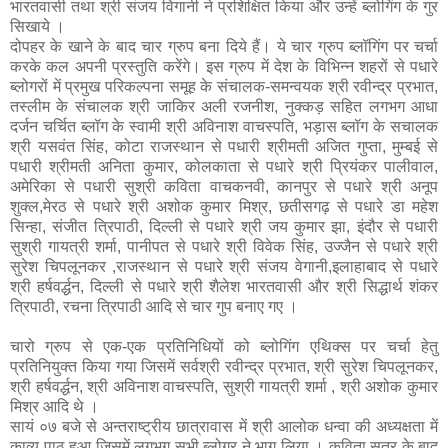
भारतवासी तथा श्री संजय विगानी ने प्रशिक्षित किया और उन्हें ब्लोगिंग के गुर
सिखाये ।
दोपहर के खाने के बाद चार ग्रुप बना दिये हैं। ये चार ग्रुप ब्लॉगिंग पर चर्चा
करके कल अपनी प्रस्तुति करेंगे। इस ग्रुप में
देश के विभिन्न शहरों से पधारे
ब्लोगरों में प्रमुख परिकल्पना समूह के संचालक-समन्वयक श्री रवीन्द्र प्रभात,
तस्लीम के संचालक श्री जाकिर अली रजनीश, नुक्कड़ सहित लगभग आधा
दर्जन चर्चित ब्लॉग के स्वामी श्री अविनाश वाचस्पति, भड़ास ब्लॉग के सचालक
श्री यसवंत सिंह, कोटा राजस्थान से पधारी श्रीमती अजित गुप्ता, मुम्बई से
पधारी श्रीमती अनिता कुमार, कोलकाता से पधारे श्री प्रियंकर पालीवाल,
अमेरिका से पधारी सुश्री कविता वाचकनवी, कानपुर से पधारे श्री अनूप
शुक्ल,मेरठ से पधारे श्री अशोक कुमार मिश्र, छतीसगढ़ से पधारे डा महेश
सिन्हा, संजीत त्रिपाठी, दिल्ली से पधारे श्री जय कुमार झा, इंदौर से पधारी
सुश्री गायत्री शर्मा, पानीपत से पधारे श्री विवेक सिंह, उज्जैन से पधारे श्री
सुरेश चिपलूनकर ,राजस्थान से पधारे श्री संजय वेगानी,इलाहाबाद से पधारे
श्री हर्षवर्द्धन, दिल्ली से पधारे श्री शैलेश भारतवासी और श्री सिद्धार्थ शंकर
त्रिपाठी, रचना त्रिपाठी आदि से चार गुप बनाए गए ।
चारो ग्रुप से एक-एक प्रतिनिधियों को ब्लोगिंग एथिक्स पर चर्चा हेतु
प्रतिनियुक्त किया गया जिसमें सर्वश्री रवीन्द्र प्रभात, श्री सुरेश चिपलूनकर,
श्री हर्षवर्द्धन, श्री अविनाश वाचस्पति, सुश्री गायत्री शर्मा , श्री अशोक कुमार
मिश्र आदि थे ।
सायं ०७ बजे से अन्तराष्ट्रीय छात्रावास में श्री आलोक धन्वा की अध्यक्षता में
काव्य पाठ हुआ जिसमें लगभग सभी ब्लोगर ने भाग लिया । कविता सत्र के बाद