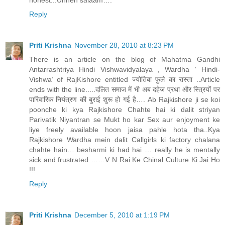
honest...Unhen salaam….
Reply
Priti Krishna
November 28, 2010 at 8:23 PM
There is an article on the blog of Mahatma Gandhi
Antarrashtriya Hindi Vishwavidyalaya , Wardha ‘ Hindi-
Vishwa’ of RajKishore entitled ज्योतिबा फुले का रास्ता ..Article
ends with the line.....दलित समाज में भी अब दहेज प्रथा और स्त्रियों पर
पारिवारिक नियंत्रण की बुराई शुरू हो गई है…. Ab Rajkishore ji se koi
poonche ki kya Rajkishore Chahte hai ki dalit striyan
Parivatik Niyantran se Mukt ho kar Sex aur enjoyment ke
liye freely available hoon jaisa pahle hota tha..Kya
Rajkishore Wardha mein dalit Callgirls ki factory chalana
chahte hain… besharmi ki had hai … really he is mentally
sick and frustrated ……V N Rai Ke Chinal Culture Ki Jai Ho
!!!
Reply
Priti Krishna
December 5, 2010 at 1:19 PM