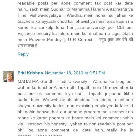
readable posts per apne comment tak post kar dete
hain...sach mein Sudhar to Mahatma Handhi Antarrashtriya
Hindi Vishwavidyalaya , Wardha mein hona hai jahan ke
teachers ko ayyashi chod kar bhavishya mein aisa kaam na
karne ka sankalp lena hai jisse university per CBI aur
Vigilance enquiry ka future mein koi dhabba na lage...Sach
mein Praveen Pandey ji..U R Correct.... बहुत कुछ कर देने की
आवश्यकता है।
Reply
Priti Krishna
November 18, 2010 at 9:51 PM
MAHATMA Gandhi Hindi University , Wardha ke blog per
wahan ke teacher Ashok nath Tripathi nein 16 november ki
post per ek comment kiya hai …Tripathi ji padhe likhe
aadmi hain ..Wo website bhi shuddha likh lete hain..unhone
shayad university ke kisi non exhisting employee ki fake id
bhi nahin banwai hai..aur unhone program mein present na
rahne ke karan pogram ke baare mein koi comment nahin
kia..I respect his honesty ..yahan to non readable post per
bhi log apne comment de dete hain...really he is