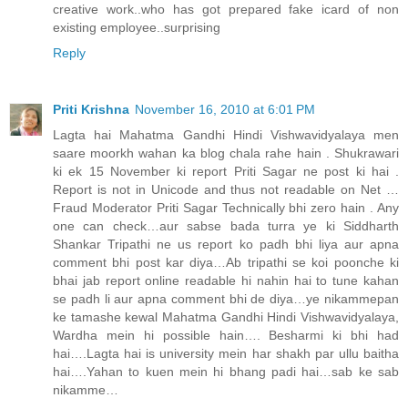
creative work..who has got prepared fake icard of non
existing employee..surprising
Reply
Priti Krishna
November 16, 2010 at 6:01 PM
Lagta hai Mahatma Gandhi Hindi Vishwavidyalaya men
saare moorkh wahan ka blog chala rahe hain . Shukrawari
ki ek 15 November ki report Priti Sagar ne post ki hai .
Report is not in Unicode and thus not readable on Net …
Fraud Moderator Priti Sagar Technically bhi zero hain . Any
one can check…aur sabse bada turra ye ki Siddharth
Shankar Tripathi ne us report ko padh bhi liya aur apna
comment bhi post kar diya…Ab tripathi se koi poonche ki
bhai jab report online readable hi nahin hai to tune kahan
se padh li aur apna comment bhi de diya…ye nikammepan
ke tamashe kewal Mahatma Gandhi Hindi Vishwavidyalaya,
Wardha mein hi possible hain…. Besharmi ki bhi had
hai….Lagta hai is university mein har shakh par ullu baitha
hai….Yahan to kuen mein hi bhang padi hai…sab ke sab
nikamme…