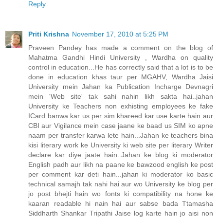
Reply
Priti Krishna
November 17, 2010 at 5:25 PM
Praveen Pandey has made a comment on the blog of
Mahatma Gandhi Hindi University , Wardha on quality
control in education...He has correctly said that a lot is to be
done in education khas taur per MGAHV, Wardha Jaisi
University mein Jahan ka Publication Incharge Devnagri
mein 'Web site' tak sahi nahin likh sakta hai..jahan
University ke Teachers non exhisting employees ke fake
ICard banwa kar us per sim khareed kar use karte hain aur
CBI aur Vigilance mein case jaane ke baad us SIM ko apne
naam per transfer karwa lete hain...Jahan ke teachers bina
kisi literary work ke University ki web site per literary Writer
declare kar diye jaate hain..Jahan ke blog ki moderator
English padh aur likh na paane ke bawzood english ke post
per comment kar deti hain...jahan ki moderator ko basic
technical samajh tak nahi hai aur wo University ke blog per
jo post bhejti hain wo fonts ki compatibility na hone ke
kaaran readable hi nain hai aur sabse bada Ttamasha
Siddharth Shankar Tripathi Jaise log karte hain jo aisi non