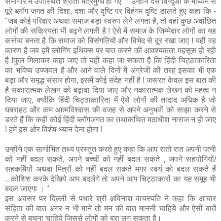
सभागार में उपास्थित श्रोता मंत्रमुग्ध हो गए । उन्होंने दस विन्दूओं के माध्यम से
पूरे ब्लॉग जगत की दिशा, दशा और दृष्टि पर विहंगम दृष्टि डालते हुए कहा कि -
"जब कोई परिवार अथवा समाज बड़ा स्वरुप लेने लगता है, तो वहां कुछ अवांछित
लोगों की सक्रियता भी बढ़ने लगती है ! ऐसे में समाज के जिम्मेदार लोगों का यह
कर्त्तव्य बनता है कि समाज को विसंगतियों और विभेद से दूर रखा जाए ! यही वह
कारण है जब हमें ब्लोगिंग इथिक्स पर बात करने की आवश्यकता महसूस हो रही
है !कुल मिलाकर कहा जाए तो यही कहा जा सकता है कि हिंदी चिट्ठाकारिता
का भविष्य उज्जवल है और आने वाले दिनों में अंग्रेजी की तरह इसका भी एक
बड़ा और समृद्ध संसार होगा, इसमें कोई संदेह नहीं है ! जरूरत केवल इस बात की
है सकारात्मक लेखन को बढ़ावा दिया जाए और नकारात्मक लेखन को महत्व न
दिया जाए, क्योंकि हिंदी चिट्ठाकारिता में ऐसे लोगों की तादाद अधिक है जो
घबराहट और कम आत्मविश्वास की वजह से अपने अनुभवों को साझा करने से
डरते हैं कि कहीं कोई हिंदी ब्लॉगजगत का तथाकथित मठाधीश नाराज न हो जाए
! हमें इस ओर विशेष ध्यान देना होगा !
उन्होंने एक सार्गाभित तथ्य प्रस्तुत करते हुए कहा कि आप रातो रात अपनी पत्नी
को नहीं बदल सकते, अपने बच्चों को नहीं बदल सकते , अपने सहयोगियों/
सहकर्मियों अथवा मित्रों को नहीं बदल सकते मगर स्वयं को बदल सकते हैं
...कोशिश करके देखिये आप बदलेंगे तो अपने आप चिट्ठाकारों का यह समूह भी
बदल जाएगा । "
इस अवसर पर दिल्ली से पधारे श्री अविनाश वाचस्पति ने कहा कि आचार
संहिता की बात अगर न भी मानें तो मन की बात माननी चाहिये और ऐसी बातें
करने से बचना चाहिये जिससे लोगों को बुरा लग सकता है।