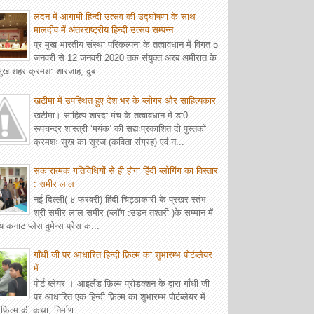
लंदन में आगामी हिन्दी उत्सव की उद्घोषणा के साथ
मालदीव में अंतरराष्ट्रीय हिन्दी उत्सव सम्पन्न
प्र मुख भारतीय संस्था परिकल्पना के तत्वावधान में विगत 5
जनवरी से 12 जनवरी 2020 तक संयुक्त अरब अमीरात के
रमुख शहर क्रमश: शारजाह, दुब...
खटीमा में उपस्थित हुए देश भर के ब्लोगर और साहित्यकार
खटीमा। साहित्य शारदा मंच के तत्वावधान में डा0
रूपचन्द्र शास्त्री ‘मयंक’ की सद्यःप्रकाशित दो पुस्तकों
क्रमशः सुख का सूरज (कविता संग्रह) एवं न...
सकारात्मक गतिविधियों से ही होगा हिंदी ब्लोगिंग का विस्तार
: समीर लाल
नई दिल्ली( ४ फरवरी) हिंदी चिट्ठाकारी के प्रखर स्तंभ
श्री समीर लाल समीर (ब्लॉग :उड़न तश्तरी )के सम्मान में
य कनाट प्लेस वुमेन्स प्रेस क...
गाँधी जी पर आधारित हिन्दी फ़िल्म का शुभारम्भ पोर्टब्लेयर
में
पोर्ट ब्लेयर । आइलैंड फ़िल्म प्रोडक्शन के द्वारा गाँधी जी
पर आधारित एक हिन्दी फ़िल्म का शुभारम्भ पोर्टब्लेयर में
़िल्म की कथा, निर्माण...