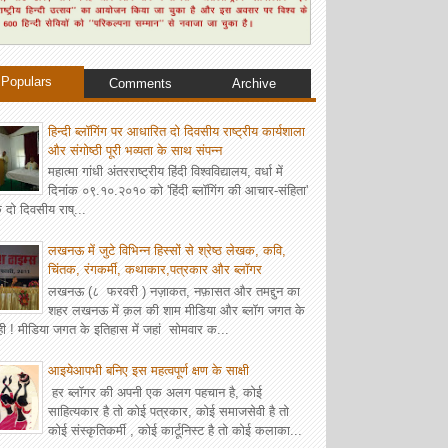
Populars
Comments
Archive
हिन्दी ब्लॉगिंग पर आधारित दो दिवसीय राष्ट्रीय कार्यशाला
और संगोष्ठी पूरी भव्यता के साथ संपन्न
महात्मा गांधी अंतरराष्ट्रीय हिंदी विश्वविद्यालय, वर्धा में
दिनांक ०९.१०.२०१० को 'हिंदी ब्लॉगिंग की आचार-संहिता'
 दो दिवसीय राष्...
लखनऊ में जुटे विभिन्न हिस्सों से श्रेष्ठ लेखक, कवि,
चिंतक, रंगकर्मी, कथाकार,पत्रकार और ब्‍लॉगर
लखनऊ (८ फरवरी ) नज़ाकत, नफ़ासत और तमद्दुन का
शहर लखनऊ में क़ल की शाम मीडिया और ब्लॉग जगत के
ही ! मीडिया जगत के इतिहास में जहां सोमवार क...
आइयेआपभी बनिए इस महत्वपूर्ण क्षण के साक्षी
हर ब्लॉगर की अपनी एक अलग पहचान है, कोई
साहित्यकार है तो कोई पत्रकार, कोई समाजसेवी है तो
कोई संस्कृतिकर्मी , कोई कार्टूनिस्ट है तो कोई कलाका...