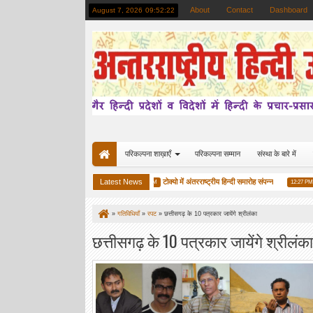
About
Contact
Dashboard
August 7, 2026
09:52:23
परिकल्पना शाख़ाएँ
परिकल्पना सम्मान
संस्था के बारे में
ान में परिकल्पना का विश्व हिन्दी उत्सव
Latest News
टोक्यो में अंतरराष्ट्रीय हिन्दी समारोह संपन्न
परिक
09:39 AM
12:27 PM
»
गतिविधियाँ
»
रपट
»
छत्तीसगढ़ के 10 पत्रकार जायेंगे श्रीलंका
छत्तीसगढ़ के 10 पत्रकार जायेंगे श्रीलंका