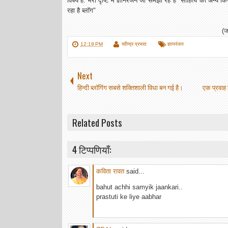
विषय है. मेरी दृष्टि में ज्ञानरंजन जी समझा रहे हैं "साहित्य की अन्य क
रहा है ब्लॉग"
(ज
12:19 PM
रवीन्द्र प्रभात
ज्ञानरंजन
Next
हिन्‍दी ब्‍लॉगिंग सबसे शक्तिशाली विधा बन गई है।
एक प्रवाह
Related Posts
4 टिप्पणियाँ:
कविता रावत
said...
bahut achhi samyik jaankari..
prastuti ke liye aabhar