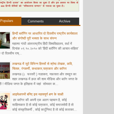
Populars
Comments
Archive
हिन्दी ब्लॉगिंग पर आधारित दो दिवसीय राष्ट्रीय कार्यशाला
और संगोष्ठी पूरी भव्यता के साथ संपन्न
महात्मा गांधी अंतरराष्ट्रीय हिंदी विश्वविद्यालय, वर्धा में
दिनांक ०९.१०.२०१० को 'हिंदी ब्लॉगिंग की आचार-संहिता'
 दो दिवसीय राष्...
लखनऊ में जुटे विभिन्न हिस्सों से श्रेष्ठ लेखक, कवि,
चिंतक, रंगकर्मी, कथाकार,पत्रकार और ब्‍लॉगर
लखनऊ (८ फरवरी ) नज़ाकत, नफ़ासत और तमद्दुन का
शहर लखनऊ में क़ल की शाम मीडिया और ब्लॉग जगत के
ही ! मीडिया जगत के इतिहास में जहां सोमवार क...
आइयेआपभी बनिए इस महत्वपूर्ण क्षण के साक्षी
हर ब्लॉगर की अपनी एक अलग पहचान है, कोई
साहित्यकार है तो कोई पत्रकार, कोई समाजसेवी है तो
कोई संस्कृतिकर्मी , कोई कार्टूनिस्ट है तो कोई कलाका...