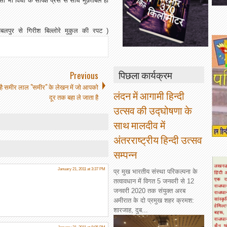
िसी भी विधा के सापेक्ष प्रेस से सीधे मुक़ाबिल हो
बलपुर से गिरीश बिल्लोरे मुकुल की रपट )
पिछला कार्यक्रम
Previous
 है समीर लाल "समीर" के लेखन में जो आपको
लंदन में आगामी हिन्दी
दूर तक बहा ले जाता है
उत्सव की उद्घोषणा के
साथ मालदीव में
अंतरराष्ट्रीय हिन्दी उत्सव
सम्पन्न
January 21, 2011 at 3:37 PM
प्र मुख भारतीय संस्था परिकल्पना के
तत्वावधान में विगत 5 जनवरी से 12
जनवरी 2020 तक संयुक्त अरब
अमीरात के दो प्रमुख शहर क्रमश:
शारजाह, दुब...