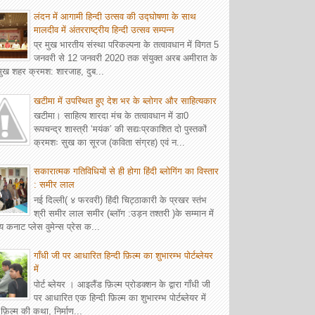
लंदन में आगामी हिन्दी उत्सव की उद्घोषणा के साथ
मालदीव में अंतरराष्ट्रीय हिन्दी उत्सव सम्पन्न
प्र मुख भारतीय संस्था परिकल्पना के तत्वावधान में विगत 5
जनवरी से 12 जनवरी 2020 तक संयुक्त अरब अमीरात के
रमुख शहर क्रमश: शारजाह, दुब...
खटीमा में उपस्थित हुए देश भर के ब्लोगर और साहित्यकार
खटीमा। साहित्य शारदा मंच के तत्वावधान में डा0
रूपचन्द्र शास्त्री ‘मयंक’ की सद्यःप्रकाशित दो पुस्तकों
क्रमशः सुख का सूरज (कविता संग्रह) एवं न...
सकारात्मक गतिविधियों से ही होगा हिंदी ब्लोगिंग का विस्तार
: समीर लाल
नई दिल्ली( ४ फरवरी) हिंदी चिट्ठाकारी के प्रखर स्तंभ
श्री समीर लाल समीर (ब्लॉग :उड़न तश्तरी )के सम्मान में
य कनाट प्लेस वुमेन्स प्रेस क...
गाँधी जी पर आधारित हिन्दी फ़िल्म का शुभारम्भ पोर्टब्लेयर
में
पोर्ट ब्लेयर । आइलैंड फ़िल्म प्रोडक्शन के द्वारा गाँधी जी
पर आधारित एक हिन्दी फ़िल्म का शुभारम्भ पोर्टब्लेयर में
़िल्म की कथा, निर्माण...