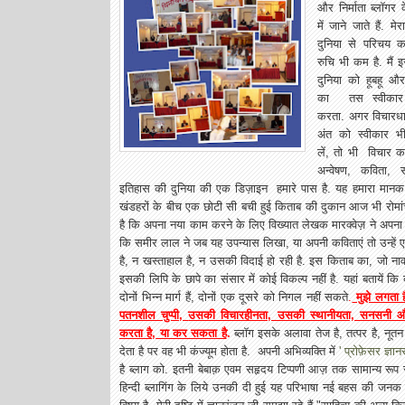
और निर्माता ब्लॉगर 
में जाने जाते हैं. म
दुनिया से परिचय क
रुचि भी कम है. मैं 
दुनिया को हूबहू 
का तस स्वीकार 
करता. अगर विचारधा
अंत को स्वीकार 
लें, तो भी विचार कल
अन्वेषण, कविता, सौं
इतिहास की दुनिया की एक डिज़ाइन हमारे पास है. यह हमारा मानक है,
खंडहरों के बीच एक छोटी सी बची हुई किताब की दुकान आज भी रोमां
है कि अपना नया काम करने के लिए विख्यात लेखक मारक्वेज़ ने अपना 
कि समीर लाल ने जब यह उपन्यास लिखा, या अपनी कविताएं तो उन्हें ए
है, न खस्ताहाल है, न उसकी विदाई हो रही है. इस किताब का, जो नावल
इसकी लिपि के छापे का संसार में कोई विकल्प नहीं है. यहां बतायें क
दोनों भिन्न मार्ग हैं, दोनों एक दूसरे को निगल नहीं सकते
.
मुझे लगता 
पतनशील चुप्पी,
उसकी विचारहीनता, उसकी स्थानीयता, सनसनी और ब
करता है,
या कर सकता है
.
ब्लॉग इसके अलावा तेज है, तत्पर है, नूत
देता है पर वह भी कंज्यूम होता है. अपनी अभिव्यक्ति में
' प्रोफ़ेसर ज्ञान
है ब्लाग को. इतनी बेबाक़ एवम सहृदय टिप्पणी आज़ तक सामान्य रूप से
हिन्दी ब्लागिंग के लिये उनकी दी हुई यह परिभाषा नई बहस की जनक 