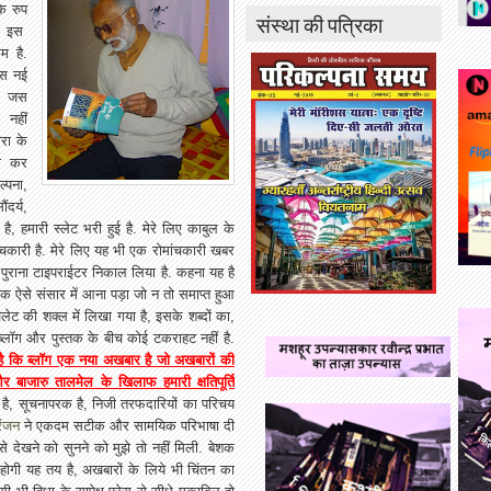
के रुप
संस्था की पत्रिका
ेरा इस
म है.
इस नई
और जस
नहीं
रा के
भी कर
्पना,
दर्य,
 हमारी स्लेट भरी हुई है. मेरे लिए काबुल के
चकारी है. मेरे लिए यह भी एक रोमांचकारी खबर
पुराना टाइपराईटर निकाल लिया है. कहना यह है
क ऐसे संसार में आना पड़ा जो न तो समाप्त हुआ
ेट की शक्ल में लिखा गया है, इसके शब्दों का,
ि ब्लॉग और पुस्तक के बीच कोई टकराहट नहीं है.
है कि ब्लॉग एक नया अखबार है जो अखबारों की
ाजारु तालमेल के खिलाफ हमारी क्षतिपूर्ति
न है, सूचनापरक है, निजी तरफदारियों का परिचय
रंजन
ने एकदम सटीक और सामयिक परिभाषा दी
 देखने को सुनने को मुझे तो नहीं मिली. बेशक
होगी यह तय है, अखबारों के लिये भी चिंतन का