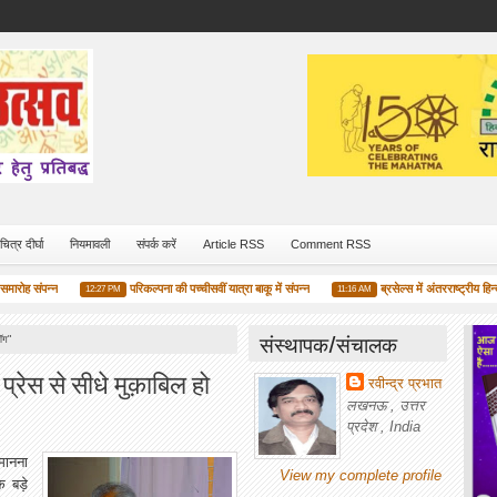
चित्र दीर्घा
नियमावली
संपर्क करें
Article RSS
Comment RSS
ह संपन्न
परिकल्पना की पच्चीसवीं यात्रा बाकू में संपन्न
ब्रसेल्स में अंतरराष्ट्रीय हिन्दी 
12:27 PM
11:16 AM
संस्थापक/संचालक
लॉग"
 प्रेस से सीधे मुक़ाबिल हो
रवीन्द्र प्रभात
लखनऊ , उत्तर
प्रदेश , India
मानना
View my complete profile
क बड़े